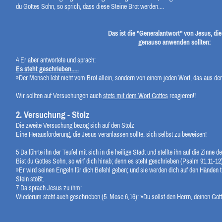
du Gottes Sohn, so sprich, dass diese Steine Brot werden....
Das ist die "Generalantwort" von Jesus, die 
genauso anwenden sollten:
4
Er aber antwortete und sprach:
Es steht geschrieben.....
»Der Mensch lebt nicht vom Brot allein, sondern von einem jeden Wort, das aus d
Wir sollten auf Versuchungen auch
stets mit dem Wort Gottes
reagieren!!
2. Versuchung - Stolz
Die zweite Versuchung bezog sich auf den Stolz
Eine Herausforderung, die Jesus veranlassen sollte, sich selbst zu beweisen!
5
Da führte ihn der Teufel mit sich in die heilige Stadt und stellte ihn auf die Zinne
Bist du Gottes Sohn, so wirf dich hinab; denn es steht geschrieben (Psalm 91,11-12)
»Er wird seinen Engeln für dich Befehl geben; und sie werden dich auf den Händen t
Stein stößt.
7
Da sprach Jesus zu ihm:
Wiederum steht auch geschrieben (5. Mose 6,16): »Du sollst den Herrn, deinen Gott