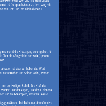
alle Reiche der Welt und ihre Herrlichkeit
etest.
10
Da sprach Jesus zu ihm: Weg mit
deinen Gott, und ihm allein dienen.«
 und somit die Kreuzigung zu umgehen, für
le über die Königreiche der Welt (Epheser
rde.
 schwach ist, aber wir haben das Wort
wir aussprechen und Seinen Geist, werden
mit der Heiligen Schrift. Die Kraft des
 Muster: Lust der Augen, Lust des Fleisches
nnen und sie bekämpfen, wenn wir unsere
t gegen Sünde - beinhaltet nur eine offensive