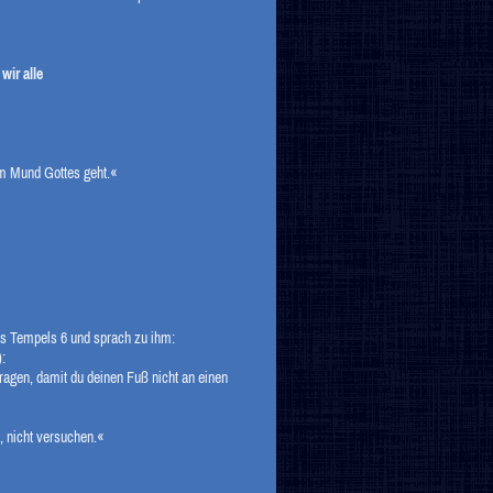
wir alle
em Mund Gottes geht.«
 des Tempels
6
und sprach zu ihm:
:
ragen, damit du deinen Fuß nicht an einen
, nicht versuchen.«