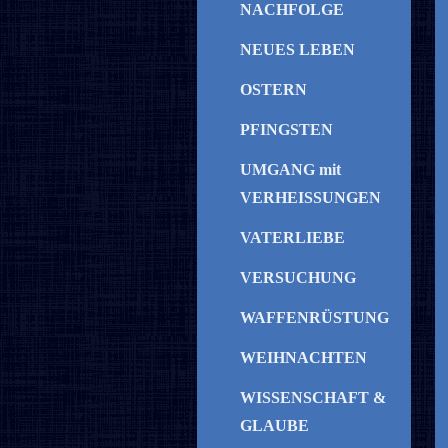
NACHFOLGE
NEUES LEBEN
OSTERN
PFINGSTEN
UMGANG mit
VERHEISSUNGEN
VATERLIEBE
VERSUCHUNG
WAFFENRÜSTUNG
WEIHNACHTEN
WISSENSCHAFT &
GLAUBE