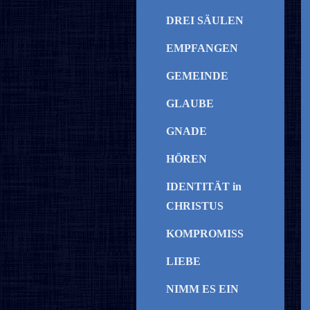
DREI SÄULEN
EMPFANGEN
GEMEINDE
GLAUBE
GNADE
HÖREN
IDENTITÄT in
CHRISTUS
KOMPROMISS
LIEBE
NIMM ES EIN