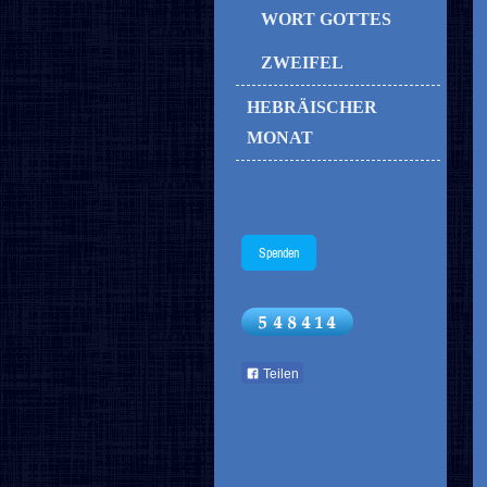
WORT GOTTES
ZWEIFEL
HEBRÄISCHER
MONAT
Spenden
Teilen