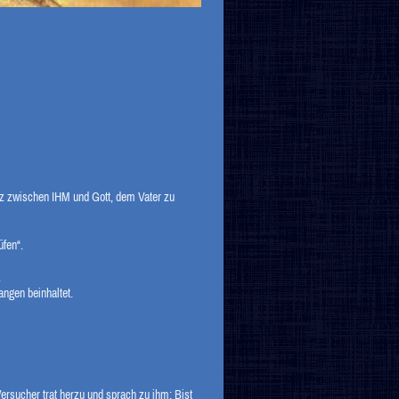
nz zwischen IHM und Gott, dem Vater zu
üfen“.
.
angen beinhaltet.
ersucher trat herzu und sprach zu ihm: Bist