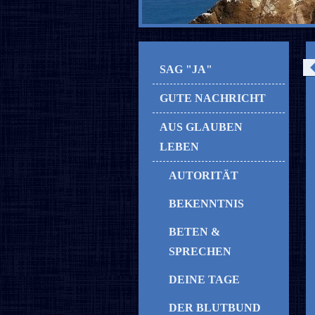
SAG "JA"
GUTE NACHRICHT
AUS GLAUBEN
LEBEN
AUTORITÄT
BEKENNTNIS
BETEN &
SPRECHEN
DEINE TAGE
DER BLUTBUND