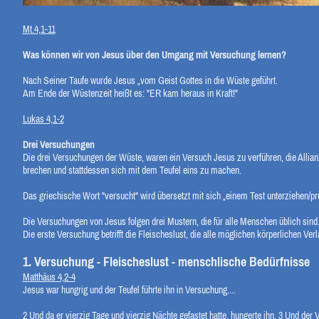
Mt.4,1-11
Was können wir von Jesus über den Umgang mit Versuchung lernen?
Nach Seiner Taufe wurde Jesus „vom Geist Gottes in die Wüste geführt.
Am Ende der Wüstenzeit heißt es: "ER kam heraus in Kraft!"
Lukas 4,1-2
Drei Versuchungen
Die drei Versuchungen der Wüste, waren ein Versuch Jesus zu verführen, die Allia
brechen und stattdessen sich mit dem Teufel eins zu machen.
Das griechische Wort "versucht" wird übersetzt mit sich „einem Test unterziehen/pr
Die Versuchungen von Jesus folgen drei Mustern, die für alle Menschen üblich sind
Die erste Versuchung betrifft die Fleischeslust, die alle möglichen körperlichen Verl
1. Versuchung - Fleischeslust - menschlische Bedürfnisse
Matthäus 4,2-4
Jesus war hungrig und der Teufel führte ihn in Versuchung....
2
Und da er vierzig Tage und vierzig Nächte gefastet hatte, hungerte ihn.
3
Und der V