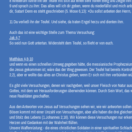
8
Wiederum führte ihn der Teufel mit sich auf einen sehr hohen Berg und zeigte ihm 
9
und sprach zu ihm: Das alles will ich dir geben, wenn du niederfällst und mich anb
dir, Satan! Denn es steht geschrieben (5. Mose 6,13): »Du sollst anbeten den Herrn, 
11
Da verließ ihn der Teufel. Und siehe, da traten Engel herzu und dienten ihm.
Auch das ist eine wichtige Stelle zum Thema Versuchung:
Jak.4,7
So seid nun Gott untertan. Widersteht dem Teufel, so flieht er von euch.
Matthäus 4,8-10
und wenn es einen schnellen Umweg gegeben hätte, die messianische Prophezeiung
die Jesus gekommen ist, wäre das der Weg gewesen. Der Teufel hat bereits Kontrol
2,2), aber er wollte das alles an Christus geben, wenn Er sich mit ihm verbünden wü
Es gibt viele Versuchungen, denen wir nachgeben, weil unser Fleisch von Natur aus
Gottes, mit dem wir Herausforderungen überwinden können. Durch Sein Wort, das 
neue Realitäten geschaffen.
Aus den Antworten von Jesus auf Versuchungen sehen wir, wie wir antworten sollen – 
Bösen kommt mit einer Unzahl von Versuchungen, aber alle haben die drei gleichen
und Stolz des Lebens (1.Johannes 2,16). Wir können diese Versuchungen nur erke
Herzen und Gedanken mit der Wahrheit tfüllen.
Unsere Waffenrüstung - die eines christlichen Soldaten in einer spirituellen Schlach