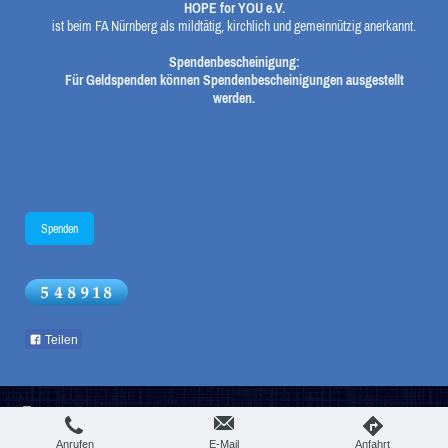
HOPE for YOU e.V.
ist beim FA Nürnberg als mildtätig, kirchlich und gemeinnützig anerkannt.
Spendenbescheinigung:
Für Geldspenden können Spendenbescheinigungen ausgestellt
werden.
Spenden
Teilen
Login
Druckversion
|
Sitemap
Webansicht
© hopeforyou
Anrufen
E-Mail
Anfahrt