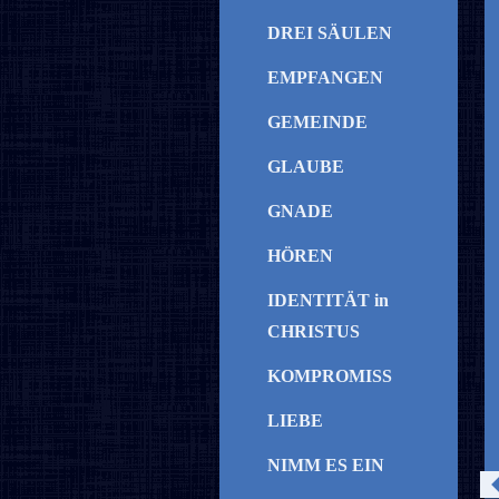
DREI SÄULEN
EMPFANGEN
GEMEINDE
GLAUBE
GNADE
HÖREN
IDENTITÄT in
CHRISTUS
KOMPROMISS
LIEBE
NIMM ES EIN