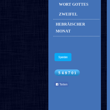
WORT GOTTES
ZWEIFEL
HEBRÄISCHER
MONAT
Spenden
Teilen