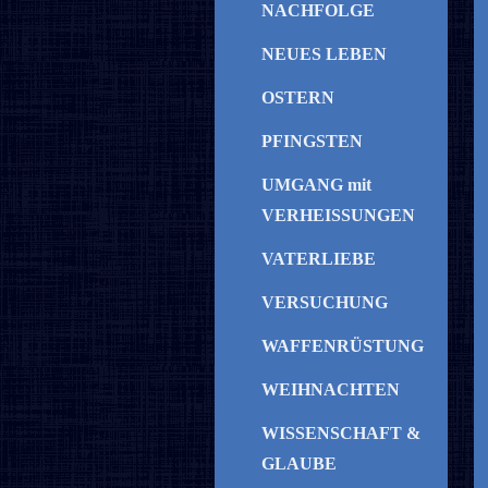
NACHFOLGE
NEUES LEBEN
OSTERN
PFINGSTEN
UMGANG mit
VERHEISSUNGEN
VATERLIEBE
VERSUCHUNG
WAFFENRÜSTUNG
WEIHNACHTEN
WISSENSCHAFT &
GLAUBE