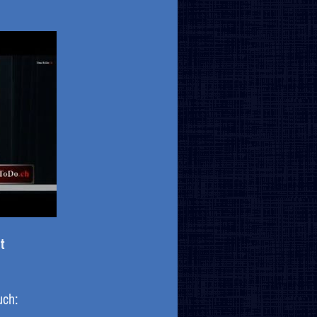
t
uch: