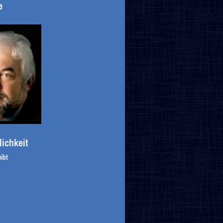
e
ichkeit
ibt