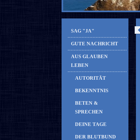
SAG "JA"
GUTE NACHRICHT
AUS GLAUBEN
LEBEN
AUTORITÄT
BEKENNTNIS
BETEN &
SPRECHEN
DEINE TAGE
DER BLUTBUND