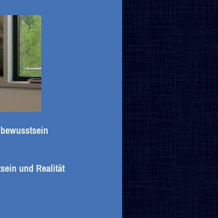
nbewusstsein
ein und Realität