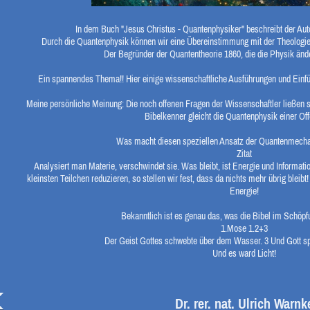
In dem Buch "Jesus Christus - Quantenphysiker" beschreibt der Au
Durch die Quantenphysik können wir eine Übereinstimmung mit der Theologie 
Der Begründer der Quantentheorie 1860, die die Physik änd
Ein spannendes Thema!! Hier einige wissenschaftliche Ausführungen und Einfü
Meine persönliche Meinung: Die noch offenen Fragen der Wissenschaftler ließen s
Bibelkenner gleicht die Quantenphysik einer Of
Was macht diesen speziellen Ansatz der Quantenmech
Zitat
Analysiert man Materie, verschwindet sie. Was bleibt, ist Energie und Informatio
kleinsten Teilchen reduzieren, so stellen wir fest, dass da nichts mehr übrig bleibt
Energie!
Bekanntlich ist es genau das, was die Bibel im Schöpf
1.Mose 1.2+3
Der Geist Gottes schwebte über dem Wasser. 3 Und Gott sp
Und es ward Licht!
Marliese 
Dr. rer. nat. Ulrich Warnk