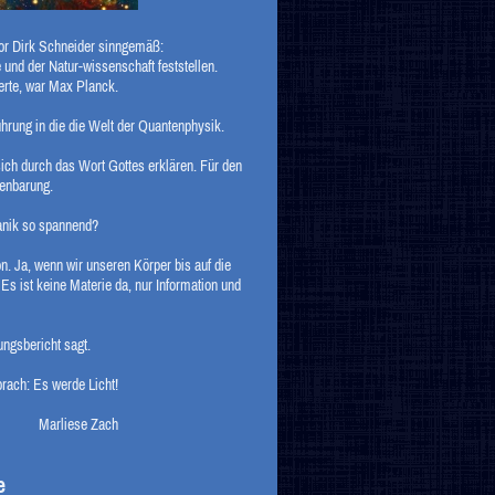
tor Dirk Schneider sinngemäß:
und der Natur-wissenschaft feststellen.
erte, war Max Planck.
hrung in die die Welt der Quantenphysik.
ich durch das Wort Gottes erklären. Für den
fenbarung.
anik so spannend?
n. Ja, wenn wir unseren Körper bis auf die
! Es ist keine Materie da, nur Information und
ungsbericht sagt.
rach: Es werde Licht!
Zach
e