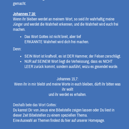
gemacht.
Johannes 7,16:
Wenn ihr bleiben werdet an meinem Wort, so seid ihr wahrhaftig meine
Jünger und werdet die Wahrheit erkennen, und die Wahrheit wird euch frei
machen.
Das Wort Gottes ist nicht breit, aber tief
ERKANNTE Wahrheit wird dich frei machen.
Denn:
SEIN Wort ist kraftvoll, es ist DER Hammer, der Felsen zerschlägt.
NUR auf SEINEM Wort liegt die Verheissung, dass es NICHT
LEER zurück kommt, sondern ausführt, wozu es gesendet wurde.
Johannes 15,7:
Wenn ihr in mir bleibt und meine Worte in euch bleiben, dürft ihr bitten was
ihr wollt
und ihr werdet es erhalten.
Deshalb bete das Wort Gottes:
Du kannst Dir von Jesus eine Bibelstelle zeigen lassen oder Du liest in
dieser Zeit Bibelstellen zu einem speziellen Thema.
Eine Auswahl an Themen findest du hier auf unserer Homepage.