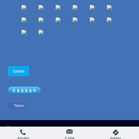
Spenden
Teilen
Login
Druckversion
|
Sitemap
Webansicht
© hopeforyou
Anrufen
E-Mail
Anfahrt