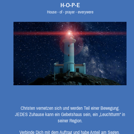
H-O-P-E
House - of - prayer - everywere
Christen vernetzen sich und werden Teil einer Bewegung.
JEDES Zuhause kann ein Gebetshaus sein, ein „Leuchtturm“ in
seiner Region.
Verbinde Dich mit dem Auftrag und habe Anteil am Segen.