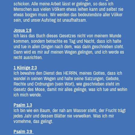
schicken. Alle meine Arbeit lässt er gelingen, so dass ich
Menschen aus vielen Völkern etwas leihen kann und selbst nie
etwas borgen muss. Wir werden das bedeutendste aller Völker
sein, und unser Aufstieg ist unaufhaltsam.
Josua 1:8
Ich lass das Buch dieses Gesetzes nicht von meinem Munde
kommen, sondern betrachte es Tag und Nacht, dass ich halte
und tue in allen Dingen nach dem, was darin geschrieben steht.
Dann wird es mir auf meinen Wegen gelingen, und ich werde es
recht ausrichten.
1 Könige 2:3
Ich bewahre den Dienst des HERRN, meines Gottes, dass ich
wandel in seinen Wegen und halte seine Satzungen, Gebote,
Rechte und Ordnungen (sein Wort), wie geschrieben steht im
Gesetz des Mose, damit mir alles gelinge, was ich tue und wohin
ich mich wende.
Psalm 1,3
Ich bin wie ein Baum, der nah am Wasser steht, der Frucht trägt
jedes Jahr und dessen Blätter nie verwelken. Was ich mir
vornehme, das gelingt.
Psalm 3:9