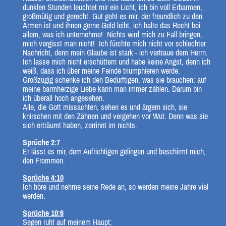
dunklen Stunden leuchtet mir ein Licht, ich bin voll Erbarmen,
großmütig und gerecht. Gut geht es mir, der freundlich zu den
Armen ist und ihnen gerne Geld leiht, ich halte das Recht bei
allem, was ich unternehme! Nichts wird mich zu Fall bringen,
mich vergisst man nicht! Ich fürchte mich nicht vor schlechter
Nachricht, denn mein Glaube ist stark - ich vertraue dem Herrn.
Ich lasse mich nicht erschüttern und habe keine Angst, denn ich
weiß, dass ich über meine Feinde triumphieren werde.
Großzügig schenke ich den Bedürftigen, was sie brauchen; auf
meine barmherzige Liebe kann man immer zählen. Darum bin
ich überall hoch angesehen.
Alle, die Gott missachten, sehen es und ärgern sich, sie
knirschen mit den Zähnen und vergehen vor Wut. Denn was sie
sich erträumt haben, zerrinnt im nichts.
Sprüche 2:7
Er lässt es mir, dem Aufrichtigen gelingen und beschirmt mich,
den Frommen.
Sprüche 4:10
Ich höre und nehme seine Rede an, so werden meine Jahre viel
werden.
Sprüche 10:6
Segen ruht auf meinem Haupt;