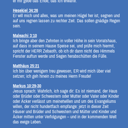
er mir gebe das Ende, das ich erwarte.
Hesekiel 34:26
Er will mich und alles, was um meinen Hügel her ist, segnen und
auf uns regnen lassen zu rechter Zeit. Das sollen gnädige Regen
sein.
Maleachi 3:10
Ich bringe aber den Zehnten in voller Höhe in sein Vorratshaus,
auf dass in seinem Hause Speise sei, und prüfe mich hiermit,
spricht der HERR Zebaoth, ob ich dir dann nicht des Himmels
Fenster auftun werde und Segen herabschütten die Fülle.
Matthäus 25:21
Ich bin über wenigem treu gewesen, ER wird mich über viel
setzen; ich geh hinein zu meines Herrn Freude!
Markus 10:29-30
Jesus sprach: Wahrlich, ich sage dir: Es ist niemand, der Haus
oder Brüder oder Schwestern oder Mutter oder Vater oder Kinder
oder Äcker verlässt um meinetwillen und um des Evangeliums
willen, der nicht hundertfach empfange: jetzt in dieser Zeit
Häuser und Brüder und Schwestern und Mütter und Kinder und
Äcker mitten unter Verfolgungen – und in der kommenden Welt
das ewige Leben.