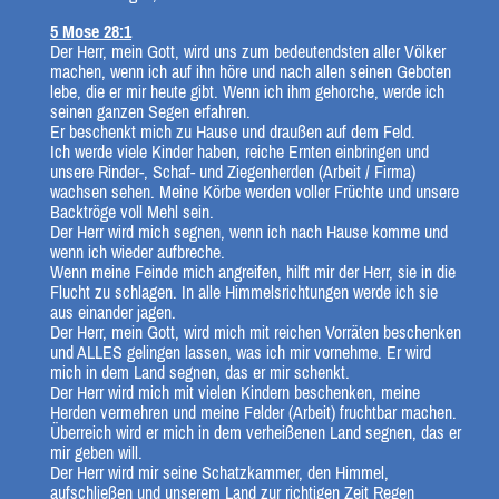
5 Mose 28:1
Der Herr, mein Gott, wird uns zum bedeutendsten aller Völker
machen, wenn ich auf ihn höre und nach allen seinen Geboten
lebe, die er mir heute gibt. Wenn ich ihm gehorche, werde ich
seinen ganzen Segen erfahren.
Er beschenkt mich zu Hause und draußen auf dem Feld.
Ich werde viele Kinder haben, reiche Ernten einbringen und
unsere Rinder-, Schaf- und Ziegenherden (Arbeit / Firma)
wachsen sehen. Meine Körbe werden voller Früchte und unsere
Backtröge voll Mehl sein.
Der Herr wird mich segnen, wenn ich nach Hause komme und
wenn ich wieder aufbreche.
Wenn meine Feinde mich angreifen, hilft mir der Herr, sie in die
Flucht zu schlagen. In alle Himmelsrichtungen werde ich sie
aus einander jagen.
Der Herr, mein Gott, wird mich mit reichen Vorräten beschenken
und ALLES gelingen lassen, was ich mir vornehme. Er wird
mich in dem Land segnen, das er mir schenkt.
Der Herr wird mich mit vielen Kindern beschenken, meine
Herden vermehren und meine Felder (Arbeit) fruchtbar machen.
Überreich wird er mich in dem verheißenen Land segnen, das er
mir geben will.
Der Herr wird mir seine Schatzkammer, den Himmel,
aufschließen und unserem Land zur richtigen Zeit Regen