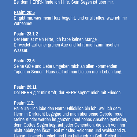
Bei dem HERRN finde ich Hilfe. Sein Segen ist über mir.
Psalm 20:5
Er gibt mir, was mein Herz begehrt, und erfüllt alles, was ich mir
vornehme!
Psalm 23:1-2
Der Herr ist mein Hirte, ich habe keinen Mangel.
Er weidet auf einer grünen Aue und führt mich zum frischen
Wasser.
Psalm 23,6
Seine Güte und Liebe umgeben mich an allen kommenden
Tagen; in Seinem Haus darf ich nun bleiben mein Leben lang.
Psalm 29:11
Der HERR gibt mir Kraft; der HERR segnet mich mit Frieden.
Psalm 112:
Halleluja - ich lobe den Herrn! Glücklich bin ich, weil ich dem
Herrn in Ehrfurcht begegne und mich über seine Gebote freue!
Meine Kinder werden im ganzen Land hohes Ansehen genießen,
denn Gottes Segen liegt auf jeder Generation, die sich von ihm
nicht abbringen lässt. Bei mir sind Reichtum und Wohlstand zu
Hause. Unerschütterlich und treu halte ich zu Gott. Selbst in