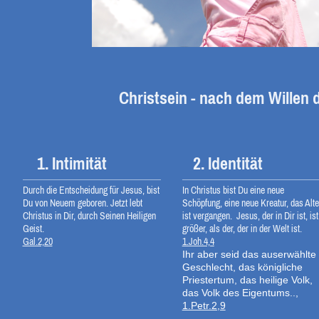
Christsein - nach dem Willen 
1. Intimität
2. Identität
Durch die Entscheidung für Jesus, bist
In Christus bist Du eine neue
Du von Neuem geboren. Jetzt lebt
Schöpfung, eine neue Kreatur, das Alte
Christus in Dir, durch Seinen Heiligen
ist vergangen. Jesus, der in Dir ist, ist
Geist.
größer, als der, der in der Welt ist.
Gal.2,20
1.Joh.4,4
Ihr aber seid das auserwählte
Geschlecht, das königliche
Priestertum, das heilige Volk,
das Volk des Eigentums..,
1.Petr.2,9