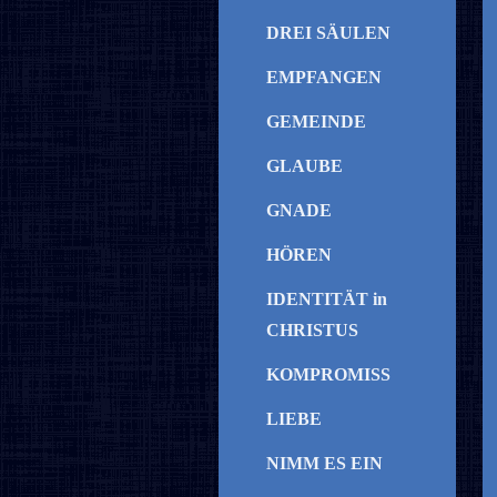
DREI SÄULEN
EMPFANGEN
GEMEINDE
GLAUBE
GNADE
HÖREN
IDENTITÄT in
CHRISTUS
KOMPROMISS
LIEBE
NIMM ES EIN