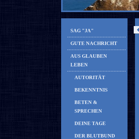
SAG "JA"
GUTE NACHRICHT
AUS GLAUBEN
LEBEN
AUTORITÄT
BEKENNTNIS
BETEN &
SPRECHEN
DEINE TAGE
DER BLUTBUND