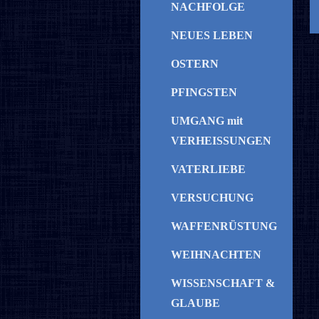
NACHFOLGE
NEUES LEBEN
OSTERN
PFINGSTEN
UMGANG mit
VERHEISSUNGEN
VATERLIEBE
VERSUCHUNG
WAFFENRÜSTUNG
WEIHNACHTEN
WISSENSCHAFT &
GLAUBE