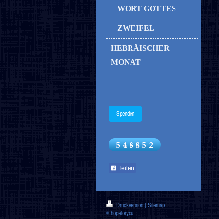
WORT GOTTES
ZWEIFEL
HEBRÄISCHER
MONAT
Spenden
Teilen
Druckversion
|
Sitemap
© hopeforyou