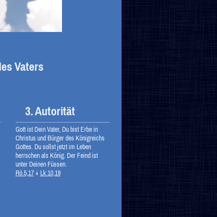
des Vaters
3. Autorität
Gott ist Dein Vater, Du bist Erbe in
Christus und Bürger des Königreichs
Gottes. Du sollst jetzt im Leben
herrschen als König. Der Feind ist
unter Deinen Füssen.
Rö.5,17
+
Lk.10,19